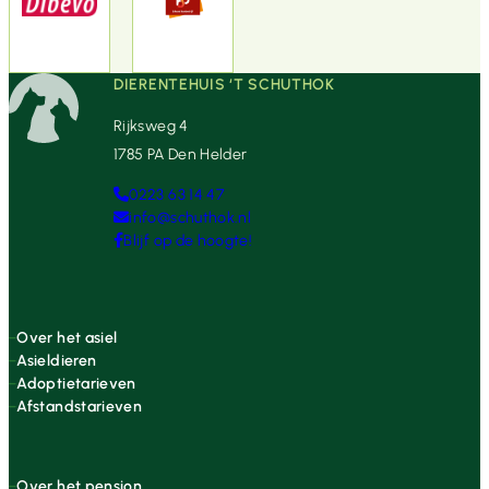
DIERENTEHUIS ‘T SCHUTHOK
Rijksweg 4
1785 PA Den Helder
0223 63 14 47
info@schuthok.nl
Blijf op de hoogte!
Over het asiel
Asieldieren
Adoptietarieven
Afstandstarieven
Over het pension